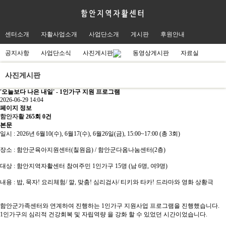
센터소개
자활사업소개
사업단소개
게시판
후원안내
공지사항
사업단소식
사진게시판
동영상게시판
자료실
사진게시판
'오늘보다 나은 내일' - 1인가구 지원 프로그램
2026-06-29 14:04
페이지 정보
함안자활
265회
0건
본문
일시 : 2026년 6월10(수), 6월17(수), 6월26일(금), 15:00~17:00 (총 3회)
장소 : 함안군육아지원센터(칠원읍) / 함안군다옴나눔센터(2층)
대상 : 함안지역자활센터 참여주민 1인가구 15명 (남 6명, 여9명)
내용 : 밥, 묵자! 요리체험/ 깔, 맞춤! 심리검사/ 티키와 타카! 드라마와 영화 상황극
함안군가족센터와 연계하여 진행하는 1인가구 지원사업 프로그램을 진행했습니다.
1인가구의 심리적 건강회복 및 자립역량 을 강화 할 수 있었던 시간이었습니다.