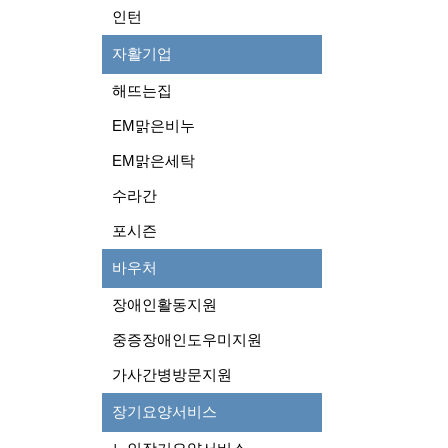
인턴
자활기업
해뜨는집
EM맑은비누
EM맑은세탁
수라간
포시즌
바우처
장애인활동지원
중증장애인도우미지원
가사간병방문지원
장기요양서비스