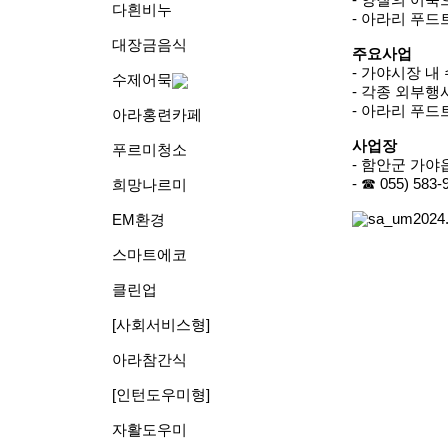
- 양질의 어
다흰비누
- 아라리 푸드
대장금음식
주요사업
- 가야시장 
수제어묵
- 각종 외부행
- 아라리 푸
아라홍련카페
사업장
푸르미청소
- 함안군 가야
- ☎ 055) 583-
희망나르미
EM환경
스마트에코
클린업
[사회서비스형]
아라참간식
[인턴도우미형]
자활도우미