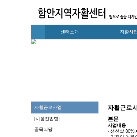
센터소개
자활사
하위분류
자활근로사
자활근로사업
본문
[시장진입형]
사업내용
골목식당
- 생선살 80