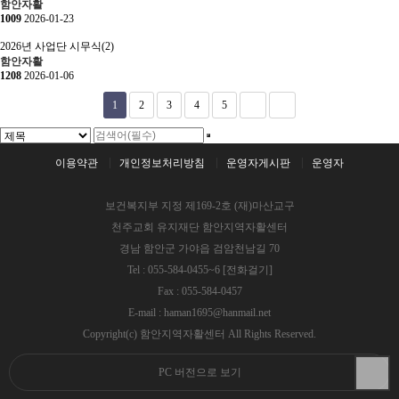
함안자활
1009
2026-01-23
2026년 사업단 시무식(2)
함안자활
1208
2026-01-06
1
2
3
4
5
이용약관
개인정보처리방침
운영자게시판
운영자
보건복지부 지정 제169-2호 (재)마산교구
천주교회 유지재단 함안지역자활센터
경남 함안군 가야읍 검암천남길 70
Tel : 055-584-0455~6
[전화걸기]
Fax : 055-584-0457
E-mail : haman1695@hanmail.net
Copyright(c) 함안지역자활센터 All Rights Reserved.
PC 버전으로 보기