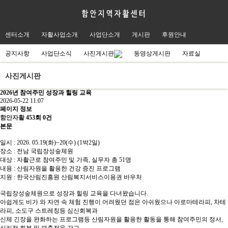
센터소개
자활사업소개
사업단소개
게시판
후원안내
공지사항
사업단소식
사진게시판
동영상게시판
자료실
사진게시판
2026년 참여주민 성장과 힐링 교육
2026-05-22 11:07
페이지 정보
함안자활
453회
0건
본문
일시 : 2026. 05.19(화)~20(수) (1박2일)
장소 : 전남 국립장성숲체원
대상 : 자활근로 참여주민 및 가족, 실무자 총 51명
내용 : 산림자원을 활용한 건강 증진 프로그램
지원 : 한국산림진흥원 산림복지서비스이용권 바우처
국립장성숲체원으로 성장과 힐링 교육을 다녀왔습니다.
아쉽게도 비가 와 자연 속 체험 진행이 어려웠던 점은 아쉬웠으나 아로마테라피, 차테
라피, 소도구 스트레칭등 심신회복과
신체 긴장을 완화하는 프로그램등 산림자원을 활용한 활동을 통해 참여주민의 정서,