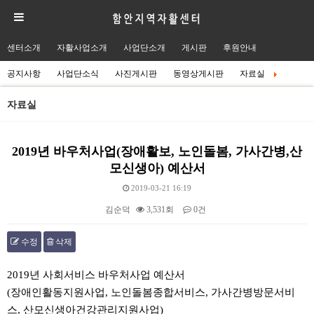
센터소개
자활사업소개
사업단소개
게시판
후원안내
공지사항
사업단소식
사진게시판
동영상게시판
자료실
자료실
2019년 바우처사업(장애활보, 노인돌봄, 가사간병,산
모신생아) 예산서
2019-03-21 16:19
김순덕
3,531회
0건
수정
삭제
본문
2019년 사회서비스 바우처사업 예산서
(장애인활동지원사업, 노인돌봄종합서비스, 가사간병방문서비
스, 산모신생아건강관리지원사업)