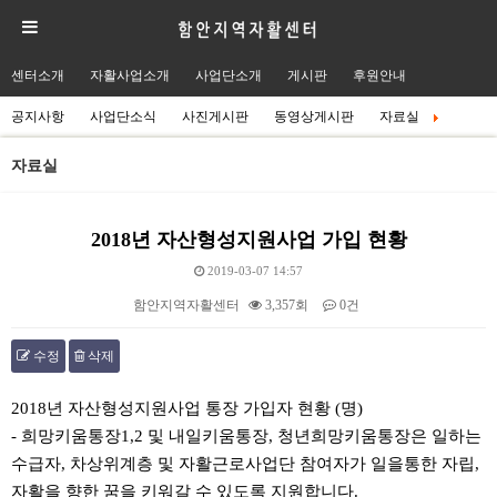
센터소개
자활사업소개
사업단소개
게시판
후원안내
공지사항
사업단소식
사진게시판
동영상게시판
자료실
자료실
2018년 자산형성지원사업 가입 현황
2019-03-07 14:57
함안지역자활센터
3,357회
0건
수정
삭제
본문
2018년 자산형성지원사업 통장 가입자 현황 (명)
- 희망키움통장1,2 및 내일키움통장, 청년희망키움통장은 일하는
수급자, 차상위계층 및 자활근로사업단 참여자가 일을통한 자립,
자활을 향한 꿈을 키워갈 수 있도록 지원합니다.